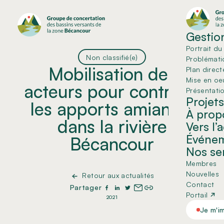
Gestion
Portrait du 
Non classifié(e)
Problémati
Mobilisation des
Plan direct
Mise en oe
acteurs pour contrôler
Présentati
Projets
les apports amiantés
À prop
dans la rivière
Vers l’
Événe
Bécancour
Nos se
Membres
Nouvelles
Retour aux actualités
Contact
Partager
Portail
2021
Je m'i