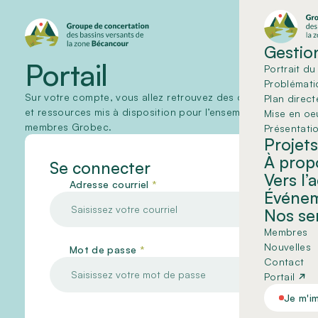
Gestion
Portail
Portrait du 
Problémati
Sur votre compte, vous allez retrouvez des documents
Plan direct
et ressources mis à disposition pour l’ensemble de nos
Mise en oe
membres Grobec.
Présentati
Projets
À prop
Se connecter
Vers l’
Adresse courriel
*
Événe
Nos se
Membres
Nouvelles
Mot de passe
*
Contact
Portail
Je m'i