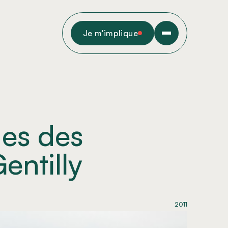
Je m'implique
ges des
entilly
2011