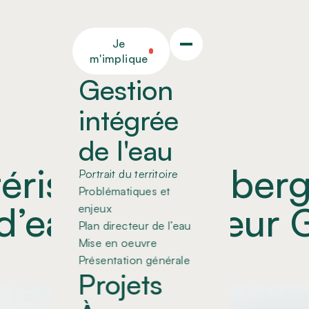
Je
m'implique
Gestion
intégrée
de l'eau
Communiqué de presse
érisation des ber
Portrait du territoire
Problématiques et
d’eau du secteur G
enjeux
Plan directeur de l’eau
Mise en oeuvre
Présentation générale
Projets
Partager