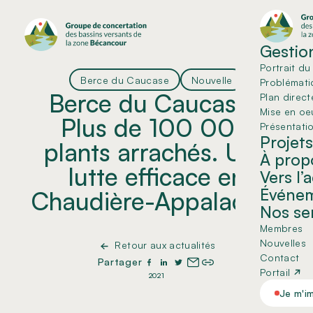
Gestion
Portrait du 
Berce du Caucase
Nouvelle
Problémati
Berce du Caucase :
Plan direct
Mise en oe
Plus de 100 000
Présentati
Projets
plants arrachés. Une
À prop
lutte efficace en
Vers l’
Événe
Chaudière-Appalaches
Nos se
Membres
Nouvelles
Retour aux actualités
Contact
Partager
Portail
2021
Je m'i