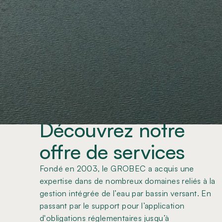
Offre de stage Été 2026 – 
Mai 2026
SERVICES
Découvrez notre
offre de services
Fondé en 2003, le GROBEC a acquis une
expertise dans de nombreux domaines reliés à la
gestion intégrée de l’eau par bassin versant. En
passant par le support pour l’application
d'obligations réglementaires jusqu’à