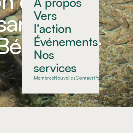
on des
À propos
Vers
rsants de
l’action
 Bécancour
Événements
Nos
services
Membres
Nouvelles
Contact
Portail