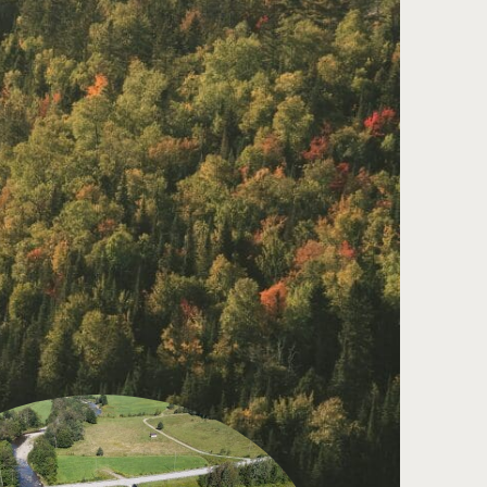
 gestion intégrée de l’eau par bassin versant
ecteur de l’eau
e concertation
plus