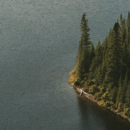
plois
echnicien(ne)s en environnement