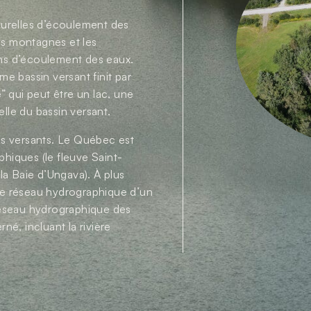
naturelles d’écoulement des
les montagnes et les
sens d’écoulement des eaux.
e bassin versant finit par
” qui peut être un lac, une
elle du bassin versant.
sins versants. Le Québec est
hiques (le fleuve Saint-
la Baie d’Ungava). À plus
r le réseau hydrographique d’un
réseau hydrographique des
é, incluant la rivière