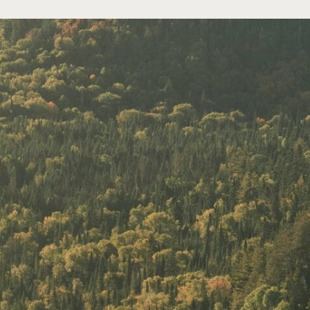
La 
inté
res
(GI
La gestion int
mode de gestio
l’intérieur d’
eau.
Ce qui est mis