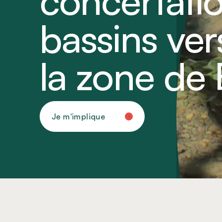
concertati
bassins ve
la zone de
Je m'implique