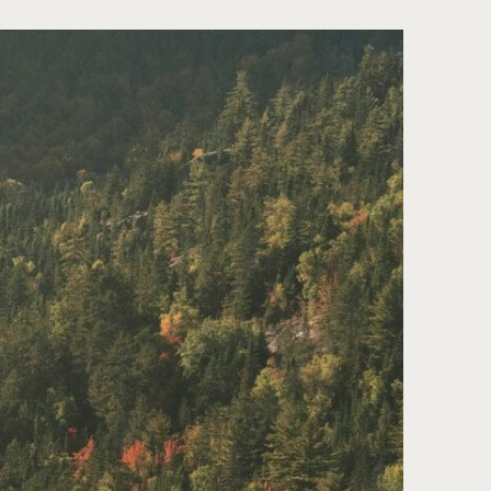
Gestion
grée des
sources en eau
RE)
égrée de l’eau par bassin versant (GIEBV) est un
n qui tient compte de l’ensemble des activités à
un bassin versant qui ont un impact sur la ressource
 en place: