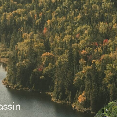
Une zone de
Un Plan dir
Une table d
En savoir 
assin